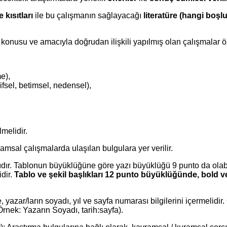
kısıtları
ile bu çalışmanın sağlayacağı
literatüre (hangi boş
konusu ve amacıyla doğrudan ilişkili yapılmış olan çalışmalar öz
e),
ifsel, betimsel, nedensel),
lmelidir.
ramsal çalışmalarda ulaşılan bulgulara yer verilir.
dır. Tablonun büyüklüğüne göre yazı büyüklüğü 9 punto da olabilir
idir.
Tablo ve şekil başlıkları 12 punto büyüklüğünde, bold ve
de, yazar/ların soyadı, yıl ve sayfa numarası bilgilerini içermelid
Örnek: Yazarın Soyadı, tarih:sayfa).