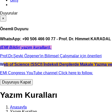
Giriş
Duyurular
×
Önemli Duyuru
WhatsApp: +90 506 466 00 77 - Prof. Dr. Himmet KARADAL
(EMI Bildiri yazım kuralları).
Prof.Dr.Şevki Özgener'in Bilimsel Çalışmalar için önerileri
W
eb of Science (SSCI) İndeksli Dergilerde Makale Yazma ve
EMI Congress YouTube channel Click here to follow.
Duyuruyu Kapat
Yazım Kuralları
Anasayfa
Yazım Kuralları