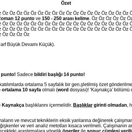
Özet
z Öz Öz Öz Öz Öz Öz Öz Öz Öz Öz Öz Öz Öz Öz Öz Öz Öz Öz 
Roman 12 punto
ve
150 - 250 arası kelime
. Öz Öz Öz Öz Öz Ö
z Öz Öz Öz Öz Öz Öz Öz Öz Öz Öz Öz Öz Öz Öz Öz Öz Öz Öz 
z Öz Öz Öz Öz Öz Öz Öz Öz Öz Öz Öz Öz Öz Öz Öz Öz Öz Öz 
z Öz Öz Öz Öz
 Harf Büyük Devamı Küçük).
 punto!
Sadece
bildiri başlığı 14 punto!
atılımlarda ortalama 5 sayfalık bir gen,şletilmiş özet gönderilm
e
ortalama
10
sayfa
olmalı (
word
dosyası)! ‘Kaynakça’ bölümü d
e
Kaynakça
başlıklarını içermelidir.
Başlıklar
girinti olmadan
, 
şmaların ve mevcut tekniklerin eksik yanlarına değinerek çalışm
işkenler ve veri analiz metotları kısaca verilmeli. Çalışmanın 
ecekteki araştırmalara yönelik
öneriler
ile
sonuç cümlesi verilir