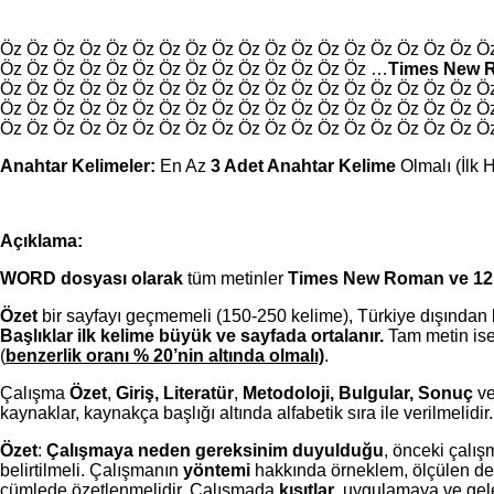
Öz Öz Öz Öz Öz Öz Öz Öz Öz Öz Öz Öz Öz Öz Öz Öz Öz Öz Ö
Öz Öz Öz Öz Öz Öz Öz Öz Öz Öz Öz Öz Öz Öz …
Times New 
Öz Öz Öz Öz Öz Öz Öz Öz Öz Öz Öz Öz Öz Öz Öz Öz Öz Öz Ö
Öz Öz Öz Öz Öz Öz Öz Öz Öz Öz Öz Öz Öz Öz Öz Öz Öz Öz Ö
Öz Öz Öz Öz Öz Öz Öz Öz Öz Öz Öz Öz Öz Öz Öz Öz Öz Öz Ö
Anahtar Kelimeler:
En Az
3 Adet Anahtar Kelime
Olmalı (İlk
Açıklama:
WORD dosyası olarak
tüm metinler
Times New Roman ve 12
Özet
bir sayfayı geçmemeli (150-250 kelime), Türkiye dışından k
Başlıklar ilk kelime büyük ve sayfada ortalanır.
Tam metin is
(
benzerlik oranı % 20’nin altında olmalı)
.
Çalışma
Özet
,
Giriş, Literatür
,
Metodoloji, Bulgular, Sonuç
v
kaynaklar, kaynakça başlığı altında alfabetik sıra ile verilmelidir.
Özet
:
Çalışmaya neden gereksinim duyulduğu
, önceki çalı
belirtilmeli. Çalışmanın
yöntemi
hakkında örneklem, ölçülen değ
cümlede özetlenmelidir. Çalışmada
kısıtlar
, uygulamaya ve gel