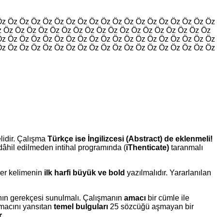
Öz Öz Öz Öz Öz Öz Öz Öz Öz Öz Öz Öz Öz Öz Öz Öz Öz Öz Öz
z Öz Öz Öz Öz Öz Öz Öz Öz Öz Öz Öz Öz Öz Öz Öz Öz Öz Öz
Öz Öz Öz Öz Öz Öz Öz Öz Öz Öz Öz Öz Öz Öz Öz Öz Öz Öz Öz
Öz Öz Öz Öz Öz Öz Öz Öz Öz Öz Öz Öz Öz Öz Öz Öz Öz Öz Öz
elidir. Çalışma
Türkçe ise İngilizcesi (Abstract) de eklenmeli!
âhil edilmeden intihal programında (
iThenticate)
taranmalı
her kelimenin
ilk harfi büyük ve bold
yazılmalıdır. Yararlanılan
anın gerekçesi sunulmalı. Çalışmanın
amacı
bir cümle ile
amacını yansıtan
temel bulguları
25 sözcüğü aşmayan bir
.