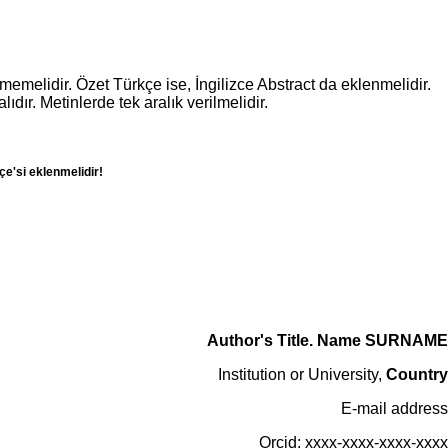
melidir. Özet Türkçe ise, İngilizce Abstract da eklenmelidir.
ır. Metinlerde tek aralık verilmelidir.
çe'si eklenmelidir!
Author's Title. Name SURNAME
Institution or University,
Country
E-mail address
Orcid: xxxx-xxxx-xxxx-xxxx