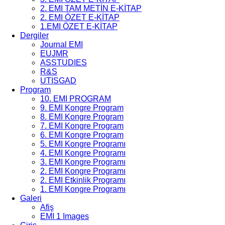
2. EMI TAM METİN E-KİTAP
2. EMI ÖZET E-KİTAP
1.EMI ÖZET E-KİTAP
Dergiler
Journal EMI
EUJMR
ASSTUDIES
R&S
UTISGAD
Program
10. EMI PROGRAM
9. EMI Kongre Program
8. EMI Kongre Program
7. EMI Kongre Program
6. EMI Kongre Program
5. EMI Kongre Programı
4. EMI Kongre Programı
3. EMI Kongre Programı
2. EMI Kongre Programı
2. EMI Etkinlik Programı
1. EMI Kongre Programı
Galeri
Afiş
EMI 1 Images