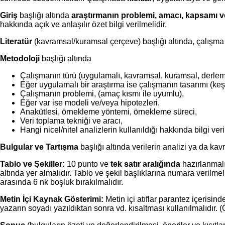
Giriş
başlığı altında
araştırmanın problemi, amacı, kapsamı ve 
hakkında açık ve anlaşılır özet bilgi verilmelidir.
Literatür
(kavramsal/kuramsal çerçeve) başlığı altında, çalışma 
Metodoloji
başlığı altında
Çalışmanın türü (uygulamalı, kavramsal, kuramsal, derlem
Eğer uygulamalı bir araştırma ise çalışmanın tasarımı (keş
Çalışmanın problemi, (amaç kısmı ile uyumlu),
Eğer var ise modeli ve/veya hipotezleri,
Anakütlesi, örnekleme yöntemi, örnekleme süreci,
Veri toplama tekniği ve aracı,
Hangi nicel/nitel analizlerin kullanıldığı hakkında bilgi veri
Bulgular ve Tartışma
başlığı altında verilerin analizi ya da kav
Tablo ve Şekiller:
10 punto ve
tek satır aralığında
hazırlanmalı
altında yer almalıdır. Tablo ve şekil başlıklarına numara verilmel
arasında 6 nk boşluk bırakılmalıdır.
Metin İçi Kaynak Gösterimi:
Metin içi atıflar parantez içerisin
yazarın soyadı yazıldıktan sonra vd. kısaltması kullanılmalıdır. (