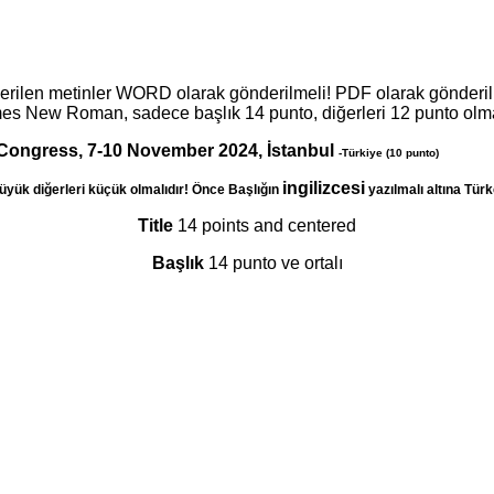
rilen metinler WORD olarak gönderilmeli! PDF olarak gönderilme
es New Roman, sadece başlık 14 punto, diğerleri 12 punto olmalıd
 Congress, 7-10 November 2024, İstanbul
-Türkiye (10 punto)
ingilizcesi
 büyük diğerleri küçük olmalıdır! Önce Başlığın
yazılmalı altına Türk
Title
14 points and centered
Başlık
14 punto ve ortalı