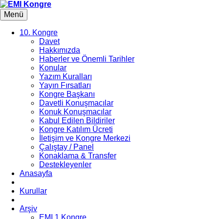
Menü
10. Kongre
Davet
Hakkımızda
Haberler ve Önemli Tarihler
Konular
Yazım Kuralları
Yayın Fırsatları
Kongre Başkanı
Davetli Konuşmacılar
Konuk Konuşmacılar
Kabul Edilen Bildiriler
Kongre Katılım Ücreti
İletişim ve Kongre Merkezi
Çalıştay / Panel
Konaklama & Transfer
Destekleyenler
Anasayfa
Kurullar
Arşiv
EMI 1 Kongre