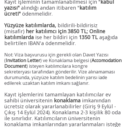
Kayıt işleminin tamamlanabilmesi için "
kabul
yazısı"
alındığı andan itibaren "
katılım
ücreti"
ödenmelidir.
Yüzyüze katılımlarda,
bildirili-bildirisiz
(misafir)
her katılımcı için
3850 TL; Online
katılımlarda
ise her bildiri için
1350 TL
aşağıda
belirtilen IBAN'a ödenmelidir.
Not: Viza başvurusu için gerekli olan Davet Yazısı
(
Invitation Letter
) ve Konaklama belgesi (
Accomodation
Document
) isteyen katılımcılara kongre
sekreteryası tarafından gönderilir. Vize alınamaması
durumunda, yüzyüze katılım bedelinin yarısı iade
edilerek uzaktan katılım imkanı sağlanır.
Kayıt işlemlerini tamamlayan katılımcılar ev
sahibi üniversitenin
konaklama
imkanından
ücretsiz olarak yararlanabilirler (Giriş 9 Eylül -
Çıkış 14 Eylül 2024). Konaklama 2-3 kişilik 80 oda
ile sınırlıdır. Katılımcıların üniversitenin
konaklama imkanlarından yararlanmaları isteğe