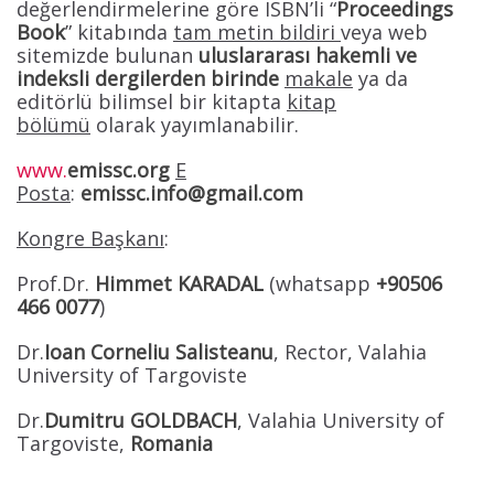
değerlendirmelerine göre ISBN’li “
Proceedings
Book
” kitabında
tam metin bildiri
veya web
sitemizde bulunan
uluslararası hakemli ve
indeksli dergilerden birinde
makale
ya da
editörlü bilimsel bir kitapta
kitap
bölümü
olarak yayımlanabilir.
www.
emissc.org
E
Posta
:
emissc.info@gmail.com
Kongre Başkanı
:
Prof.Dr.
Himmet KARADAL
(whatsapp
+90506
466 0077
)
Dr.
Ioan Corneliu Salisteanu
, Rector, Valahia
University of Targoviste
Dr.
Dumitru GOLDBACH
, Valahia University of
Targoviste,
Romania