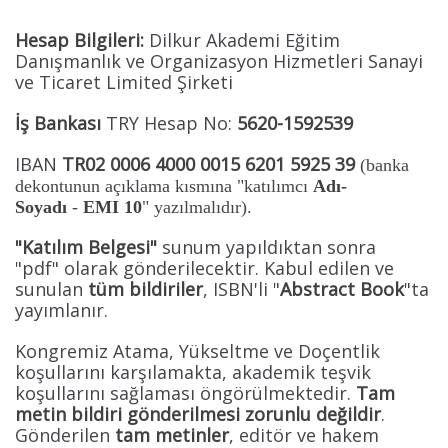
Hesap Bilgileri:
Dilkur Akademi Eğitim
Danışmanlık ve Organizasyon Hizmetleri Sanayi
ve Ticaret Limited Şirketi
İş Bankası
TRY Hesap No:
5620-1592539
IBAN
TR02 0006 4000 0015 6201 5925 39
(banka
dekontunun açıklama kısmına "katılımcı
Adı-
Soyadı
-
EMI 10
" yazılmalıdır).
"Katılım Belgesi"
sunum yapıldıktan sonra
"pdf" olarak gönderilecektir. Kabul edilen ve
sunulan
tüm bildiriler
, ISBN'li "
Abstract Book
"ta
yayımlanır.
Kongremiz Atama, Yükseltme ve Doçentlik
koşullarını karşılamakta, akademik teşvik
koşullarını sağlaması öngörülmektedir.
Tam
metin bildiri gönderilmesi zorunlu değildir
.
Gönderilen
tam metinler
, editör ve hakem