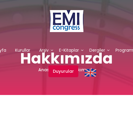
yfa
Kurullar
Arşiv
E-Kitaplar
Dergiler
Progra
Hakkımızda
Anasayfa
Hakkımızda
Duyurular