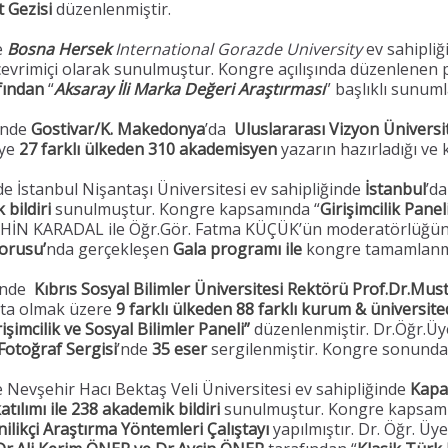
 Gezisi
düzenlenmiştir.
e
Bosna Hersek
International Gorazde University
ev sahipliğ
er çevrimiçi olarak sunulmuştur. Kongre açılışında düzenlenen 
fından
“
Aksaray İli Marka Değeri Araştırması
” başlıklı sunuml
inde
Gostivar/K. Makedonya
’da
Uluslararası Vizyon Üniversit
eye
27 farklı ülkeden
310 akademisyen
yazarın hazırladığı ve k
de İstanbul Nişantaşı Üniversitesi ev sahipliğinde
İstanbul
’d
 bildiri
sunulmuştur. Kongre kapsamında “
Girişimcilik Panel
 ŞAHİN KARADAL ile Öğr.Gör. Fatma KÜÇÜK’ün moderatörlüğ
orusu’
nda gerçekleşen
Gala programı ile
kongre tamamlanmı
inde
Kıbrıs Sosyal Bilimler Üniversitesi Rektörü Prof.Dr.M
şta olmak üzere
9 farklı ülkeden 88 farklı kurum & üniversit
rişimcilik ve Sosyal Bilimler Paneli”
düzenlenmiştir. Dr.Öğr.
 Fotoğraf Sergisi
’nde
35 eser
sergilenmiştir. Kongre sonunda
e Nevşehir Hacı Bektaş Veli Üniversitesi ev sahipliğinde
Kapa
ılımı ile 238 akademik bildiri
sunulmuştur. Kongre kapsamı
ilikçi
Araştırma Yöntemleri Çalıştayı
yapılmıştır. Dr. Öğr. Üy