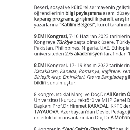
Beşerî, sosyal ve kültürel sermayenin gelişti
öğrencilerinin
bilgi paylaşımına
azami düzeyd
kapanış programı, girişimcilik paneli, araştır
yazarlarına “
Katılım Belgesi
”, kurul tarafında
9.EMI Kongresi,
7-10 Haziran 2023 tarihleri
Kongreye
Türkiye
başta olmak üzere, Türkiy
Pakistan, Philippines, Nigeria, UAE, Ethiopia
üniversiteden
275
akademisyen
tarafından
1
8.EMI
Kongresi, 17- 19 Kasım 2022 tarihleri
Kazakistan, Kanada, Romanya, İngiltere, Yen
Birleşik Arap Emirlikleri, Fas ve Bangladeş
gi
bildiri
sunulmuştur.
8.Kongre, İstiklal Marşı ve Doç.Dr.
Ali Kerim
Üniversitesi kurucu rektörü ve MHP Genel B
Başkanı Prof.Dr.
Himmet KARADAL
, KKTC’den
TAYAUOVA
, Azerbaycan’dan Devlet Pedagoji
en etkili bilim insanlarından Doç.Dr.
A.Moha
8.Kongrenin
“Yeni Çağda Girişimcilik”
başlık