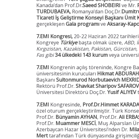
Kanada’dan Prof.Dr
.Saeed SHOBEIRI
ve Mr.
F
TURDUBAEVA,
Romanya’dan Doç.Dr.
Dumit
Ticareti İş Geliştirme Konseyi Başkanı Ümit
gerçekleşen
Gala programı
ve
Aksaray-Kapo
7.EMI Kongresi,
20-22 Haziran 2022 tarihler
Kongreye
Türkiye
başta olmak üzere,
ABD, İ
Kırgızistan, Kazakistan, Pakistan, Gürcistan,
Fas gibi
34 ülkedeki 143 kurum
veya ünivers
7.EMI
Kongrenin açılış töreninde, Kongre Ba
üniversitesinin kurucuları
Hikmat ABDURA
Başkanı
Sultonmurod Norbutaevich MEXR
Rektörü Prof.Dr.
Shavkat Sharipov SAFARO
Üniversitesi Direktörü Doç.Dr.
Yusif ALIYEV
t
7.EMI
Kongresinde,
Prof.Dr.Himmet KARAD
özel oturum gerçekleştirilmiştir. Türk Kons
Prof.Dr.
Bünyamin AYHAN
, Prof.Dr.
Ali ERBA
Prof.Dr.
Muammer MESCİ
, Muş Alparslan Ün
Azerbaycan Hazar Üniversitesi’nden Dr.
Mil
Mert
tarafından Türk dünyasında girişimciliği