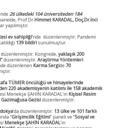
inde
26 ülkedeki 104 üniversiteden 184
panelde, Prof.Dr.
Himmet KARADAL, Doç.Dr.İnci
ar yapılmıştır.
esi ev sahipliği'
nde düzenlenmiştir. Pandemi
atıldığı
139 bildiri
sunulmuştur.
a düzenlenmiştir. Kongrede,
yaklaşık 200
i”
düzenlenmiştir.
Araştırma Yöntemleri
ünde düzenlenen
Karma Sergi
de
70
ştır.
ustafa TÜMER öncülüğü ve himayelerinde
eden 220 akademisyenin katılımı ile 158 akademik
Üyesi Menekşe ŞAHİN KARADAL’ın
Kişisel Resim
Gazimağusa Gezisi
düzenlenmiştir.
dokya
’da düzenlenmiştir.
13 ülke ve 101 farklı
nda “
Girişimcilik Eğitimi
” paneli ve “
Sosyal ve
esi
Menekşe ŞAHİN KARADAL
’ın