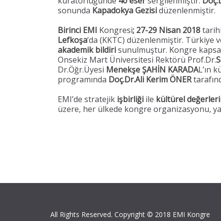
küratörlüğünde
40 eser
sergilenmiştir.
Doç.
sonunda
Kapadokya Gezisi
düzenlenmiştir.
Birinci EMI
Kongresi
; 27-29 Nisan 2018
tarih
Lefkoşa
’da (KKTC) düzenlenmiştir. Türkiye
akademik bildiri
sunulmuştur. Kongre kapsa
Onsekiz Mart Üniversitesi Rektörü Prof.Dr.
S
Dr.Öğr.Üyesi
Menekşe ŞAHİN KARADA
L’ın k
programında
Doç.Dr.Ali Kerim ÖNER
tarafın
EMI’de stratejik
işbirliği
ile
kültürel değerleri
üzere, her ülkede kongre organizasyonu, yayın
All Rights Reserved. Copyright © 2018 EMI Kongre