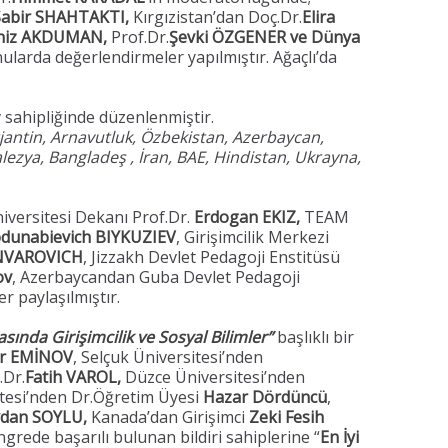
Sabir SHAHTAKTI,
Kırgızistan’dan Doç.Dr.
Elira
niz AKDUMAN,
Prof.Dr.
Şevki ÖZGENER ve Dünya
nularda değerlendirmeler yapılmıştır. Ağaçlı’da
 sahipliğinde düzenlenmiştir.
rjantin, Arnavutluk, Özbekistan, Azerbaycan,
alezya, Bangladeş , İran, BAE, Hindistan, Ukrayna,
iversitesi Dekanı Prof.Dr.
Erdogan EKIZ,
TEAM
bdunabievich BIYKUZIEV
, Girişimcilik Merkezi
NVAROVICH
, Jizzakh Devlet Pedagoji Enstitüsü
ov
, Azerbaycandan Guba Devlet Pedagoji
er paylaşılmıştır.
sında Girişimcilik ve Sosyal Bilimler”
başlıklı bir
ir EMİNOV
, Selçuk Üniversitesi’nden
.Dr.
Fatih VAROL,
Düzce Üniversitesi’nden
itesi’nden Dr.Öğretim Üyesi
Hazar Dördüncü
,
dan SOYLU,
Kanada’dan Girişimci
Zeki Fesih
grede başarılı bulunan bildiri sahiplerine “
En İyi