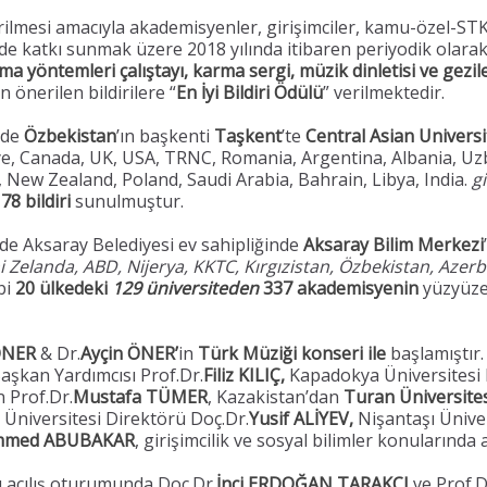
rilmesi amacıyla akademisyenler, girişimciler, kamu-özel-STK 
e katkı sunmak üzere 2018 yılında itibaren periyodik ola
ma yöntemleri çalıştayı, karma sergi, müzik dinletisi ve gezil
n önerilen bildirilere “
En İyi Bildiri Ödülü
” verilmektedir.
nde
Özbekistan
’ın başkenti
Taşkent
’te
Central Asian Universi
e, Canada, UK, USA, TRNC, Romania, Argentina, Albania, Uzb
, New Zealand, Poland, Saudi Arabia, Bahrain, Libya, India.
gi
78 bildiri
sunulmuştur.
nde Aksaray Belediyesi ev sahipliğinde
Aksaray Bilim Merkezi
i Zelanda, ABD, Nijerya, KKTC, Kırgızistan, Özbekistan, Azer
bi
20 ülkedeki
129 üniversiteden
337 akademisyenin
yüzyüze/
 ÖNER
& Dr.
Ayçin ÖNER’
in
Türk Müziği konseri ile
başlamıştır.
aşkan Yardımcısı Prof.Dr.
Filiz KILIÇ,
Kapadokya Üniversitesi 
 Prof.Dr.
Mustafa TÜMER
, Kazakistan’dan
Turan Üniversite
 Üniversitesi Direktörü Doç.Dr.
Yusif ALİYEV,
Nişantaşı Ünive
mmed ABUBAKAR
, girişimcilik ve sosyal bilimler konularında
lı açılış oturumunda Doç.Dr.
İnci ERDOĞAN TARAKÇI
ve Prof.D