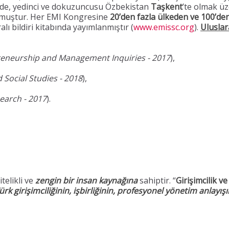
’de, yedinci ve dokuzuncusu Özbekistan
Taşkent
’te olmak ü
muştur. Her EMI Kongresine
20’den fazla ülkeden ve 100’den 
lı bildiri kitabında yayımlanmıştır (
www.emissc.org
).
Uluslar
preneurship and Management Inquiries - 2017
),
d Social Studies - 2018
),
earch - 2017
).
telikli ve
zengin bir insan kaynağına
sahiptir. “
Girişimcilik v
ürk girişimciliğinin, işbirliğinin, profesyonel yönetim anlayışı