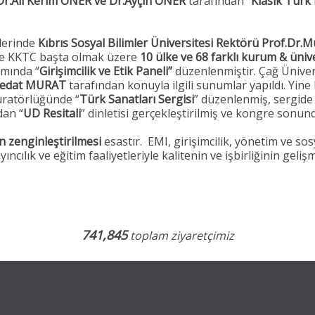
Dr.Ali Kerim ÖNER ve Dr.Ayçin ÖNER
tarafından “
Klasik Türk
lerinde
Kıbrıs Sosyal Bilimler Üniversitesi Rektörü Prof.D
 ve KKTC başta olmak üzere
10 ülke ve 68 farklı kurum & üniv
mında “
Girişimcilik ve Etik Paneli”
düzenlenmiştir. Çağ Üniver
edat MURAT
tarafından konuyla ilgili sunumlar yapıldı. Yin
üratörlüğünde “
Türk Sanatları Sergisi
” düzenlenmiş, sergid
dan “
UD Resitali
” dinletisi gerçekleştirilmiş ve kongre sonun
n zenginleştirilmesi
esastır. EMI, girişimcilik, yönetim ve sos
cılık ve eğitim faaliyetleriyle kalitenin ve işbirliğinin gel
741,845
toplam ziyaretçimiz