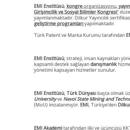
EMI Enstitüsü
,
kongre
organizasyonu,
yayın
Girişimcilik ve Sosyal Bilimler Kongresi
”
düze
yayımlanmaktadır. Dilkur Yayıncılık sertifik
geliştirme programları
yapılmaktadır.
Türk Patent ve Marka Kurumu tarafından
E
EMI
Enstitüsü
, strateji, insan kaynakları yö
kapsamlı destek sağlayan
danışmanlık
hizme
yönetimi kapsayan hizmetler sunulur.
EMI Enstitüsü
,
Türk
Dünyası
başta olmak üz
University
ve
Navoi State Mining and Techno
(MoU) imzalanmıştır.
EMI
, Türkiye’den
Dilku
EMI Akademi
tarafından ilki ve üçüncüsü KK