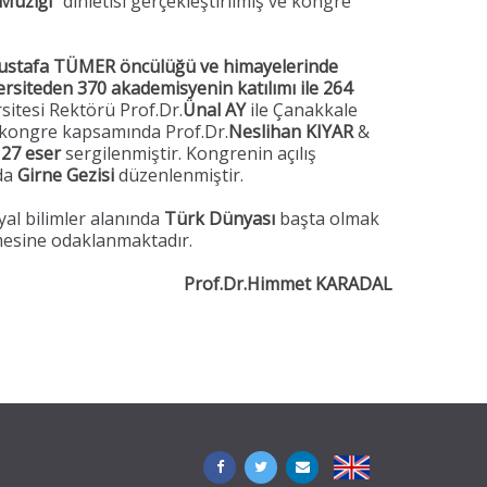
 Müziği
” dinletisi gerçekleştirilmiş ve kongre
r.Mustafa TÜMER öncülüğü ve himayelerinde
ersiteden 370 akademisyenin katılımı ile 264
sitesi Rektörü Prof.Dr.
Ünal AY
ile Çanakkale
e kongre kapsamında Prof.Dr.
Neslihan KIYAR
&
e
27 eser
sergilenmiştir. Kongrenin açılış
da
Girne Gezisi
düzenlenmiştir.
yal bilimler alanında
Türk Dünyası
başta olmak
işmesine odaklanmaktadır.
Prof.Dr.Himmet KARADAL