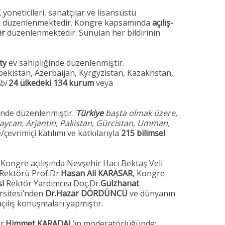
yöneticileri, sanatçılar ve lisansüstü
rak düzenlenmektedir. Kongre kapsamında
açılış-
er
düzenlenmektedir. Sunulan her bildirinin
ty
ev sahipliğinde düzenlenmiştir.
ekistan, Azerbaijan, Kyrgyzistan, Kazakhstan,
bi
24 ülkedeki 134 kurum
veya
’nde düzenlenmiştir.
Türkiye
başta olmak üzere,
baycan, Arjantin, Pakistan, Gürcistan, Umman,
çevrimiçi katılımı ve katkılarıyla
215 bilimsel
 Kongre açılışında Nevşehir Hacı Bektaş Veli
Rektörü Prof.Dr.
Hasan Ali KARASAR
, Kongre
si
Rektör Yardımcısı Doç.Dr.
Gulzhanat
rsitesi’nden
Dr.Hazar DÖRDÜNCÜ
ve dünyanın
 açılış konuşmaları yapmıştır.
r.
Himmet KARADAL
’ın moderatörlüğünde;