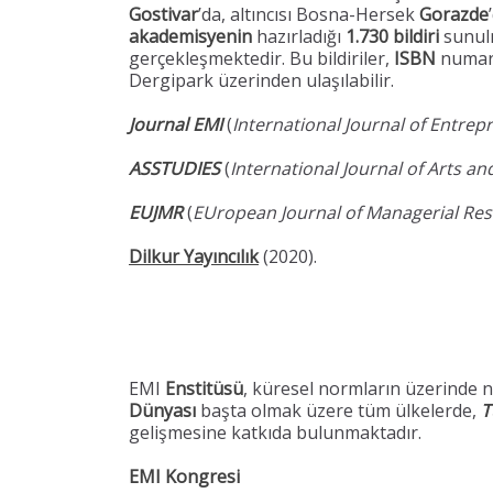
Gostivar
’da, altıncısı Bosna-Hersek
Gorazde
akademisyenin
hazırladığı
1.730 bildiri
sunul
gerçekleşmektedir. Bu bildiriler,
ISBN
numara
Dergipark üzerinden ulaşılabilir.
Journal EMI
(
International Journal of Entre
ASSTUDIES
(
International Journal of Arts an
EUJMR
(
EUropean Journal of Managerial Res
Dilkur Yayıncılık
(2020).
EMI
Enstitüsü
, küresel normların üzerinde ni
Dünyası
başta olmak üzere tüm ülkelerde,
T
gelişmesine katkıda bulunmaktadır.
EMI Kongresi