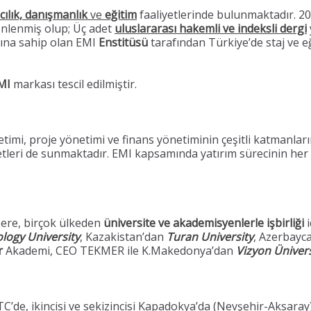
cılık, danışmanlık
ve
eğitim
faaliyetlerinde bulunmaktadır. 2
nlenmiş olup; Üç adet
uluslararası hakemli ve indeksli dergi
asına sahip olan EMI
Enstitüsü
tarafından Türkiye’de staj ve eği
MI
markası tescil edilmiştir.
netimi, proje yönetimi ve finans yönetiminin çeşitli katmanları
tleri de sunmaktadır. EMI kapsamında yatırım sürecinin her 
ere, birçok ülkeden
üniversite ve akademisyenlerle işbirliği
i
logy University
, Kazakistan’dan
Turan University
, Azerbayc
r
Akademi, CEO TEKMER ile K.Makedonya’dan
Vizyon Ünivers
TC’de, ikincisi ve sekizincisi Kapadokya’da (Nevşehir-Aksara