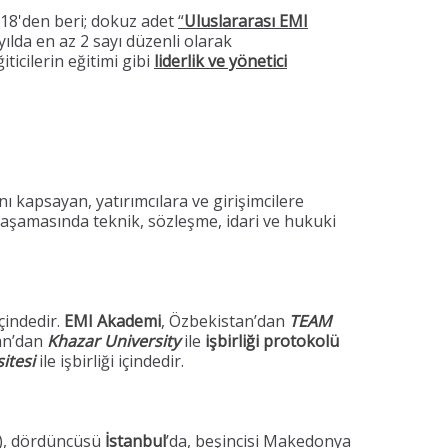
018'den beri; dokuz adet
“
Uluslararası EMI
yılda en az 2 sayı düzenli olarak
ticilerin eğitimi gibi
liderlik ve yönetici
nı kapsayan, yatırımcılara ve girişimcilere
aşamasında teknik, sözleşme, idari ve hukuki
çindedir.
EMI Akademi
, Özbekistan’dan
TEAM
an’dan
Khazar University
ile
işbirliği protokolü
itesi
ile işbirliği içindedir.
y), dördüncüsü
İstanbul
’da, beşincisi Makedonya