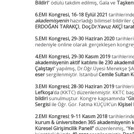
Bildiri
” ödülü takdim edilmiş, Gala ve
Taşkent
6.EMI Kongresi,
16-18 Eylül 2021
tarihlerind
akademisyenin
hazırladığı bilimsel bildiril
ERDOĞAN TARAKÇI
,
Doç.Dr.Yavuz AKÇİ tara
5.EMI Kongresi,
29-30 Haziran 2020
tarihler
nedeniyle online olarak gerçekleşen kongr
4.EMI Kongresi, 29-30 Kasım 2019
tarihlerin
akademisyenin aktif katılımı ile 230 akademik
Çalıştayı
” yapılmış, Dr.Öğr.Üyesi Menekşe
eser
sergilenmiştir. İstanbul
Cemile Sultan K
3.EMI Kongresi;
28-30 Haziran 2019
tarihler
Lefkoşa
’da (KKTC) düzenlenmiştir. KKTC ba
bildiri
sunulmuştur. Kongre kapsamında “
Gi
Sergisi
ile Öğr. Gör. Fatma KÜÇÜK’ün
Kişisel
2.EMI Kongresi
;
9-11 Kasım 2018
tarihlerind
kurum & üniversiteden 365 akademisyenin kat
Küresel
Girişimcilik Paneli”
düzenlenmiş, “
Yen