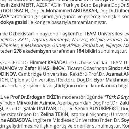
esih Zeki MERT,
AZERTAG’in Türkiye Büro Başkanı Doç.Dr.
ru GOLDBACH
, Doç.Dr.
Mohammed ABUBAKAR,
Doç.Dr.
Gülbe
 KAYA
tarafından girişimciliğin güncel ve geleceğine ilişkin ko
dokya gezisi
ile kongre başarıyla tamamlanmıştır.
inde
Özbekistan
’ın başkenti
Taşkent
’te
TEAM Üniversitesi
ev
ngiltere, KKTC, Tayvan, Romanya, Norveç, Belçika, Fransa, A
 Filipinler, K.Makedonya, Güney Afrika, Zimbabve, Nijerya, M
iteden
278
akademisyen
tarafından
184 bildiri
sunulmuştur.
şkanı Prof.Dr.
Himmet KARADAL
ile Özbekistan’dan TEAM Ün
HMANOV
ve
Zafar KHASHİMOV
, Ticaret Odası’ndan
Sindor A
IDDINOV,
Cambridge Üniversitesi Rektörü Prof.Dr.
Azamat A
VICH
, Diplomat Üniversitesi Rektörü Doç.Dr.
Elyor Makhmud
arafından girişimcilik ve işbirliğinin önemi konularında bilgil
AL
ve
Prof.Dr.Erdogan EKİZ
’in moderatörlüğünde
“Türk Dünya
eyi’nden
Mirvokhid Azimov
, Azerbaycan’dan Doç.Prof.Dr.
Zak
ŞI
, Prof.Dr.
Şafak ÜNÜVAR
, Doç.Dr.
Semih BÜYÜKİPEKCİ
, Doç
iversitesi’nden Dr.
Zeliha TEKİN
, İstanbul Nişantaşı Ünivers
ana ABBASOVA
, İngiltere Middlesex Üniversitesi’nden Dr.
Soy
n geliştirilmesine ilişkin görüş ve öneriler sunulmuştur. Kon