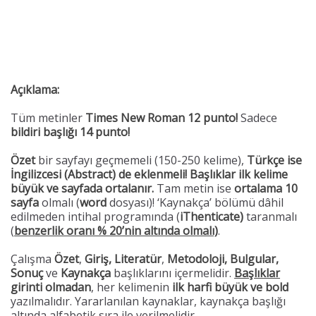
Açıklama:
Tüm metinler
Times New Roman 12 punto!
Sadece
bildiri başlığı 14 punto!
Özet
bir sayfayı geçmemeli (150-250 kelime),
Türkçe ise
İngilizcesi (Abstract) de eklenmeli!
Başlıklar ilk kelime
büyük ve sayfada ortalanır.
Tam metin ise
ortalama
10
sayfa
olmalı (
word
dosyası)! ‘Kaynakça’ bölümü dâhil
edilmeden intihal programında (
iThenticate)
taranmalı
(
benzerlik oranı % 20’nin altında olmalı)
.
Çalışma
Özet
,
Giriş, Literatür
,
Metodoloji, Bulgular,
Sonuç
ve
Kaynakça
başlıklarını içermelidir.
Başlıklar
girinti olmadan
, her kelimenin
ilk harfi büyük ve bold
yazılmalıdır. Yararlanılan kaynaklar, kaynakça başlığı
altında alfabetik sıra ile verilmelidir.