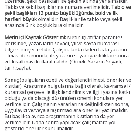
üzerinde, şekil başlıkları ise şeklin altında yer almalıdır.
Tablo ve şekil başlıklarına numara verilmelidir.
Tablo ve
şekil başlıkları 12 punto büyüklüğünde, bold ve ilk
harfleri büyük
olmalıdır. Başlıklar ile tablo veya şekil
arasında 6 nk boşluk bırakılmalıdır.
Metin İçi Kaynak Gösterimi:
Metin içi atıflar parantez
içerisinde, yazar/ların soyadı, yıl ve sayfa numarası
bilgilerini içermelidir. Çalışmalarda ikiden fazla yazarın
olması durumunda, ilk yazarın soyadı yazıldıktan sonra
vd. kısaltması kullanılmalıdır. (Örnek: Yazarın Soyadı,
tarih:sayfa).
Sonuç
(bulguların özeti ve değerlendirilmesi, öneriler ve
kısıtlar): Araştırma bulgularına bağlı olarak, kavramsal /
kuramsal çerçeve ile ilişkilendirilmiş ve ilgili yazına katkı
olduğu ya da olacağı düşünülen önemli konulara yer
verilmelidir. Çalışmanın yararlarına değinildikten sonra,
uygulayıcı ve/veya araştırmacılara öneriler yazılmalıdır.
Bu başlıkta ayrıca araştırmanın kısıtlarına da yer
verilmelidir. Daha sonra yapılacak çalışmalara yol
gösterici öneriler sunulmalıdır.